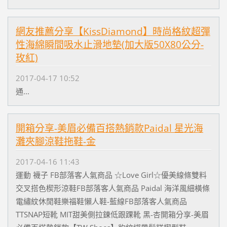
網友推薦分享【KissDiamond】時尚格紋超彈
性海綿瞬間吸水止滑地墊(加大版50X80公分-
玫紅)
2017-04-17 10:52
通...
開箱分享-美眉必備百搭熱銷款Paidal 星光海
灘夾腳涼鞋拖鞋-金
2017-04-16 11:43
運動 襪子 FB部落客人氣商品 ☆Love Girl☆優美線條雙料
交叉搭色楔形涼鞋FB部落客人氣商品 Paidal 海洋風細橫條
電繡紋休閒鞋樂福鞋懶人鞋-藍線FB部落客人氣商品
TTSNAP短靴 MIT甜美側拉鍊低跟踝靴 黑-杏開箱分享-美眉