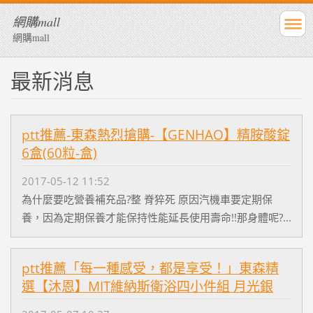
網購mall
網購mall
最新消息
ptt推薦-東森熱烈搶購-【GENHAO】精胺酸錠
6盒(60粒-盒)
2017-05-12 11:52
為什麼要吃營養補充品?整 脊猝死 原因汽機車要定期保
養，因為定期保養才能保持性能延長使用壽命!!那身體呢?...
ptt推薦「每一種感受，都是享受！」東森精
選【沐恩】MIT維納斯衛浴四小件組 月光銀