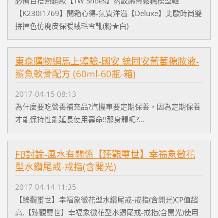
必備百搭熱銷款【TW Shoes】豹紋綁帶鬆糕楔型鞋
【K230I1769】開箱心得-氣質洋溢【Deluxe】北歐時尚雙
拼撞色仿麂皮保暖絨毛雪靴(粉★白)
東森購物網馬上體驗-國安 統固安葡萄糖胺液-
鯊魚軟骨配方 (60ml-60瓶-箱)
2017-04-15 08:13
為什麼要吃營養補充品?汽機車要定期保養，因為定期保養
才能保持性能延長使用壽命!!那身體呢?...
FB討論-風水有關係【臻觀璽世】幸福象徵花
型水鑽尾戒-戒指(含開光)
2017-04-14 11:35
【臻觀璽世】幸福象徵花型水鑽尾戒-戒指(含開光)CP值超
高,【臻觀璽世】幸福象徵花型水鑽尾戒-戒指(含開光)使用